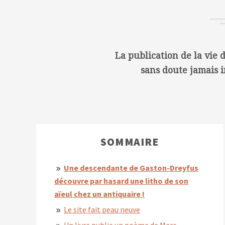
La publication de la vie
sans doute jamais i
SOMMAIRE
Une descendante de Gaston-Dreyfus
découvre par hasard une litho de son
aïeul chez un antiquaire !
Le site fait peau neuve
Un livre publie un poème de Marc