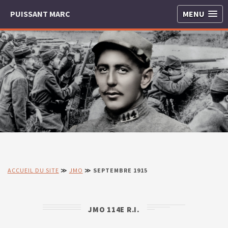
PUISSANT MARC
MENU
ACCUEIL DU SITE
≫
JMO
≫
SEPTEMBRE 1915
JMO 114E R.I.